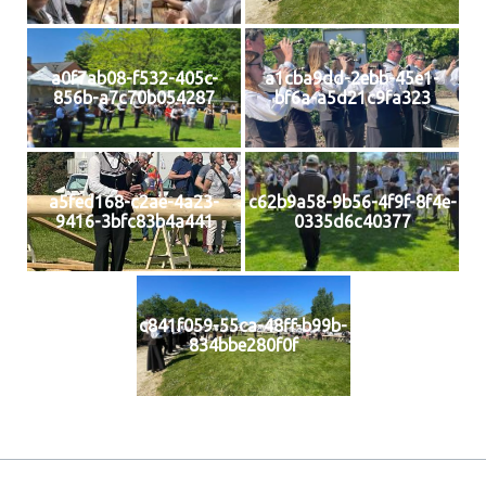
a0f7ab08-f532-405c-
a1cba9dd-2ebb-45e1-
856b-a7c70b054287
bf6a-a5d21c9fa323
a5fed168-c2ae-4a23-
c62b9a58-9b56-4f9f-8f4e-
9416-3bfc83b4a441
0335d6c40377
c841f059-55ca-48ff-b99b-
834bbe280f0f