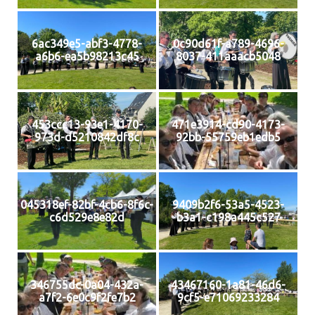
6ac349e5-abf3-4778-
0c90d61f-a789-4696-
a6b6-ea5b98213c45
8037-411aaacb5048
453ccc13-93e1-4170-
471e3914-cd90-4173-
973d-d5210842df8c
92bb-55759eb1edb5
045318ef-82bf-4cb6-8f6c-
9409b2f6-53a5-4523-
c6d529e8e82d
b3a1-c198a445c527
346755dc-0a04-432a-
43467160-1a81-46d6-
a7f2-6e0c9f2fe7b2
9cf5-e71069233284