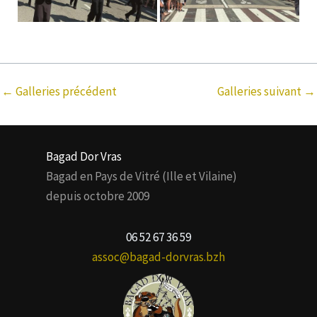
←
Galleries précédent
Galleries suivant
→
Bagad Dor Vras
Bagad en Pays de Vitré (Ille et Vilaine)
depuis octobre 2009
06 52 67 36 59
assoc@bagad-dorvras.bzh