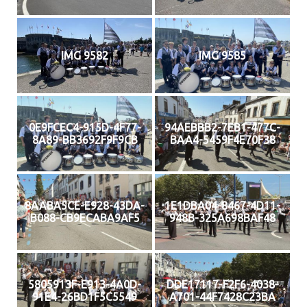
IMG 9582
IMG 9585
0E9FCEC4-915D-4F77-
94AEBBB2-7EB1-477C-
8A89-BB3692F9F9CB
BAA4-5459F4E70F38
8AABA5CE-E928-43DA-
1E1DBA04-8467-4D11-
B088-CB9ECABA9AF5
948B-325A698BAF48
5805913F-E913-4A0D-
DDE17117-F2F6-4038-
91E4-26BD1F5C5549
A701-44F7428C23BA