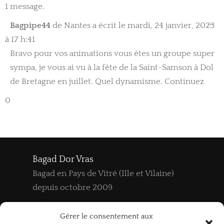
1 message.
Ou
…
Bagpipe44
de
Nantes
a écrit le
mardi, 24 janvier, 2023
ce
bo
à
17 h:41
mé
Bravo pour vos animations vous êtes un groupe super
sympa, je vous ai vu à la fête de la Saint-Samson à Dol
de Bretagne en juillet. Quel dynamisme. Continuez
0
Bagad Dor Vras
Bagad en Pays de Vitré (Ille et Vilaine)
depuis octobre 2009
06 52 67 36 59
Gérer le consentement aux