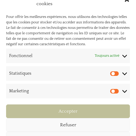
assoc@bagad-dorvras.bzh
cookies
Pour offrir les meilleures expériences, nous utilisons des technologies telles
que les cookies pour stocker et/ou accéder aux informations des appareils.
Le fait de consentir à ces technologies nous permettra de traiter des données
telles que le comportement de navigation ou les ID uniques sur ce site. Le
fait de ne pas consentir ou de retirer son consentement peut avoir un effet
négatif sur certaines caractéristiques et fonctions.
Fonctionnel
Toujours activé
© 2026 Bagad Dor Vras
Statistiques
Site réalisé par
Statist
Marketing
Market
Accepter
Le Bagad
Enseignants
Refuser
Cours